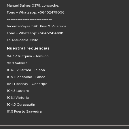
Manuel Bulnes 0379. Loncoche.
Fono - Whatsapp: +56452479056
--------------------------
Vicente Reyes 840. Piso 2. Villarrica.
Fono - Whatsapp: +56452414638
La Araucanía. Chile.
Nuestra Frecuencias
94.7 Pitrufquén - Temuco
93.9 Valdivia
104.3 Villarrica - Pucón
105.1 Loncoche - Lanco
88.1 Licanray - Coñaripe
104.3 Lautaro
106.1 Victoria
104.5 Curacautin
91.5 Puerto Saavedra