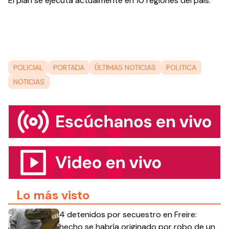
El plan se ejecuta actualmente en 10 regiones del país.  
POLICIAL
PORTADA
ÚLTIMAS NOTICIAS
POLITICA
NOTICIAS
Lo más visto
4 detenidos por secuestro en Freire:
hecho se habría originado por robo de un