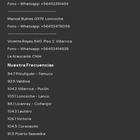
Fono - Whatsapp: +56452391434
--------------------------
Manuel Bulnes 0379. Loncoche.
Fono - Whatsapp: +56452479056
--------------------------
Vicente Reyes 840. Piso 2. Villarrica.
Fono - Whatsapp: +56452414638
La Araucanía. Chile.
Nuestra Frecuencias
94.7 Pitrufquén - Temuco
93.9 Valdivia
104.3 Villarrica - Pucón
105.1 Loncoche - Lanco
88.1 Licanray - Coñaripe
104.3 Lautaro
106.1 Victoria
104.5 Curacautin
91.5 Puerto Saavedra