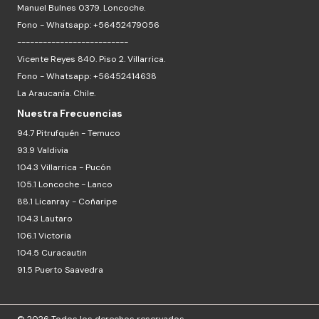
Manuel Bulnes 0379. Loncoche.
Fono - Whatsapp: +56452479056
--------------------------
Vicente Reyes 840. Piso 2. Villarrica.
Fono - Whatsapp: +56452414638
La Araucanía. Chile.
Nuestra Frecuencias
94.7 Pitrufquén - Temuco
93.9 Valdivia
104.3 Villarrica - Pucón
105.1 Loncoche - Lanco
88.1 Licanray - Coñaripe
104.3 Lautaro
106.1 Victoria
104.5 Curacautin
91.5 Puerto Saavedra
© 2026 Todos los derechos reservados.