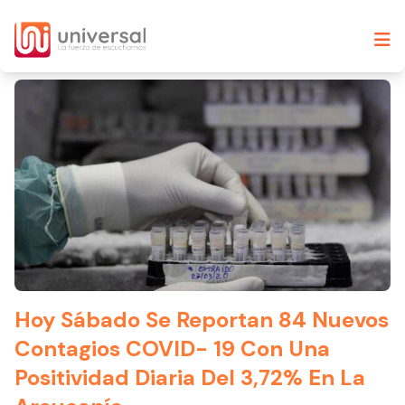
Hoy Sábado Se Reportan 84 Nuevos
Contagios COVID- 19 Con Una
Positividad Diaria Del 3,72% En La