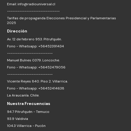
Email:
info@radiouniversal.cl
------------------------------
Tarifas de propaganda Elecciones Presidencial y Parlamentarias
2025
Dirección
Av. 12 de febrero 953. Pitrufquén.
Fono - Whatsapp: +56452391434
--------------------------
Manuel Bulnes 0379. Loncoche.
Fono - Whatsapp: +56452479056
--------------------------
Vicente Reyes 840. Piso 2. Villarrica.
Fono - Whatsapp: +56452414638
La Araucanía. Chile.
Nuestra Frecuencias
94.7 Pitrufquén - Temuco
93.9 Valdivia
104.3 Villarrica - Pucón