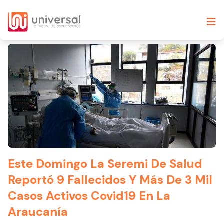
Este Domingo La Seremi De Salud
Reportó 9 Fallecidos Y Más De 3 Mil
Casos Activos Covid19 En La
Araucanía