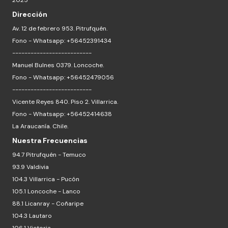
2025
Dirección
Av. 12 de febrero 953. Pitrufquén.
Fono - Whatsapp: +56452391434
--------------------------
Manuel Bulnes 0379. Loncoche.
Fono - Whatsapp: +56452479056
--------------------------
Vicente Reyes 840. Piso 2. Villarrica.
Fono - Whatsapp: +56452414638
La Araucanía. Chile.
Nuestra Frecuencias
94.7 Pitrufquén - Temuco
93.9 Valdivia
104.3 Villarrica - Pucón
105.1 Loncoche - Lanco
88.1 Licanray - Coñaripe
104.3 Lautaro