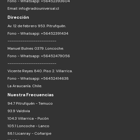
Fono - Whatsapp: +56452393604
Email:
info@radiouniversal.cl
Dirección
Av. 12 de febrero 953. Pitrufquén.
Fono - Whatsapp: +56452391434
--------------------------
Manuel Bulnes 0379. Loncoche.
Fono - Whatsapp: +56452479056
--------------------------
Vicente Reyes 840. Piso 2. Villarrica.
Fono - Whatsapp: +56452414638
La Araucanía. Chile.
Nuestra Frecuencias
94.7 Pitrufquén - Temuco
93.9 Valdivia
104.3 Villarrica - Pucón
105.1 Loncoche - Lanco
88.1 Licanray - Coñaripe