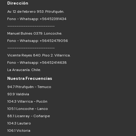
Dirección
Av. 12 de febrero 953. Pitrufquén.
Fono - Whatsapp: +56452391434
--------------------------
Manuel Bulnes 0379. Loncoche.
Fono - Whatsapp: +56452479056
--------------------------
Vicente Reyes 840. Piso 2. Villarrica.
Fono - Whatsapp: +56452414638
La Araucanía. Chile.
Nuestra Frecuencias
94.7 Pitrufquén - Temuco
93.9 Valdivia
104.3 Villarrica - Pucón
105.1 Loncoche - Lanco
88.1 Licanray - Coñaripe
104.3 Lautaro
106.1 Victoria