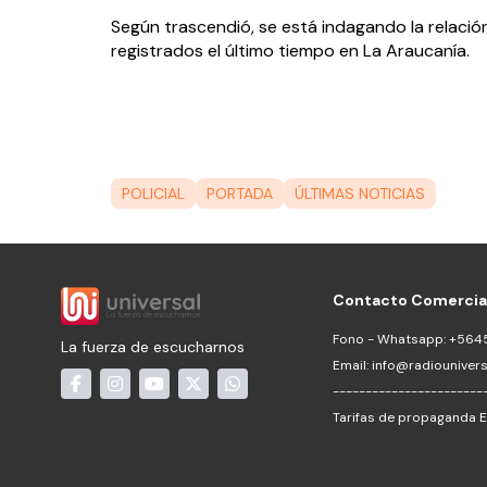
Según trascendió, se está indagando la relaci
registrados el último tiempo en La Araucanía.
POLICIAL
PORTADA
ÚLTIMAS NOTICIAS
Contacto Comercia
Fono - Whatsapp: +56
La fuerza de escucharnos
Email:
info@radiouniversa
-----------------------
Tarifas de propaganda E