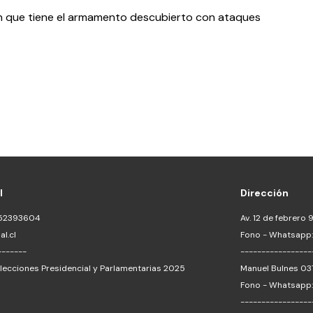
ón que tiene el armamento descubierto con ataques 
l
Dirección
452393604
Av. 12 de febrero 9
l.cl
Fono - Whatsapp
-------
-----------------
lecciones Presidencial y Parlamentarias 2025
Manuel Bulnes 03
Fono - Whatsapp
-----------------