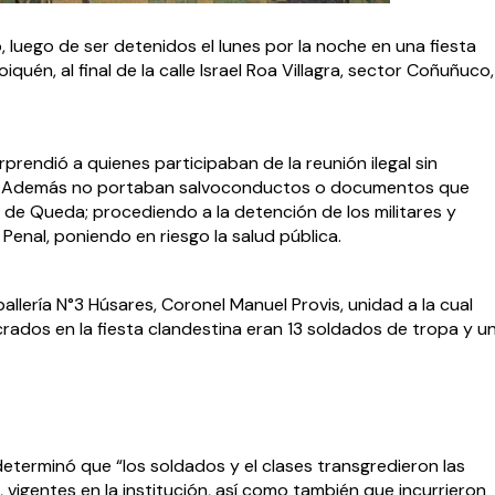
o, luego de ser detenidos el lunes por la noche en una fiesta 
icoiquén, al final de la calle Israel Roa Villagra, sector Coñuñuco, 
orprendió a quienes participaban de la reunión ilegal sin 
ial. Además no portaban salvoconductos o documentos que 
de Queda; procediendo a la detención de los militares y 
o Penal, poniendo en riesgo la salud pública.
lería N°3 Húsares, Coronel Manuel Provis, unidad a la cual 
ucrados en la fiesta clandestina eran 13 soldados de tropa y un
eterminó que “los soldados y el clases transgredieron las 
 vigentes en la institución, así como también que incurrieron 