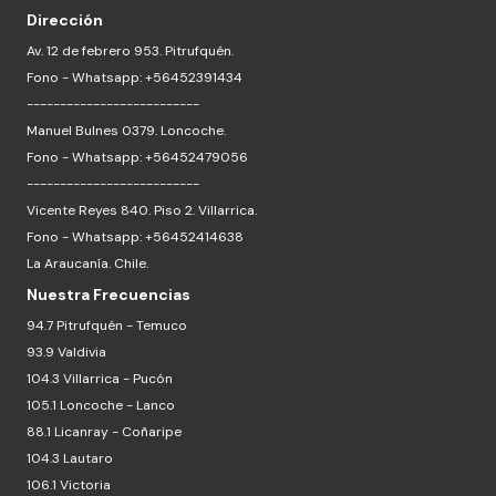
Dirección
Av. 12 de febrero 953. Pitrufquén.
Fono - Whatsapp: +56452391434
--------------------------
Manuel Bulnes 0379. Loncoche.
Fono - Whatsapp: +56452479056
--------------------------
Vicente Reyes 840. Piso 2. Villarrica.
Fono - Whatsapp: +56452414638
La Araucanía. Chile.
Nuestra Frecuencias
94.7 Pitrufquén - Temuco
93.9 Valdivia
104.3 Villarrica - Pucón
105.1 Loncoche - Lanco
88.1 Licanray - Coñaripe
104.3 Lautaro
106.1 Victoria